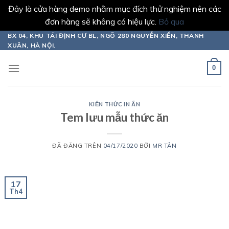
Đây là cửa hàng demo nhằm mục đích thử nghiệm nên các
đơn hàng sẽ không có hiệu lực.
Bỏ qua
Chuyển
BX 04, KHU TÁI ĐỊNH CƯ BL, NGÕ 280 NGUYỄN XIỂN, THANH
XUÂN, HÀ NỘI.
đến
nội
0
dung
KIẾN THỨC IN ẤN
Tem lưu mẫu thức ăn
ĐÃ ĐĂNG TRÊN
04/17/2020
BỞI
MR TÂN
17
Th4