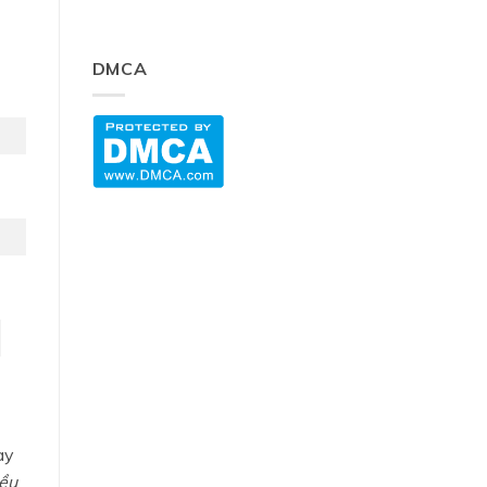
DMCA
ày
iều