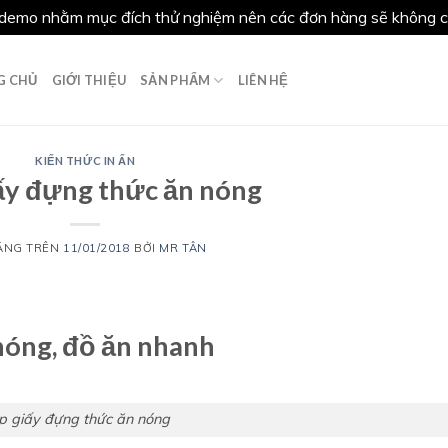
demo nhằm mục đích thử nghiệm nên các đơn hàng sẽ không có
G CHỦ
GIỚI THIỆU
SẢN PHẨM
LIÊN HỆ
KIẾN THỨC IN ẤN
ấy đựng thức ăn nóng
ĂNG TRÊN
11/01/2018
BỞI
MR TÂN
nóng, đồ ăn nhanh
p giấy đựng thức ăn nóng