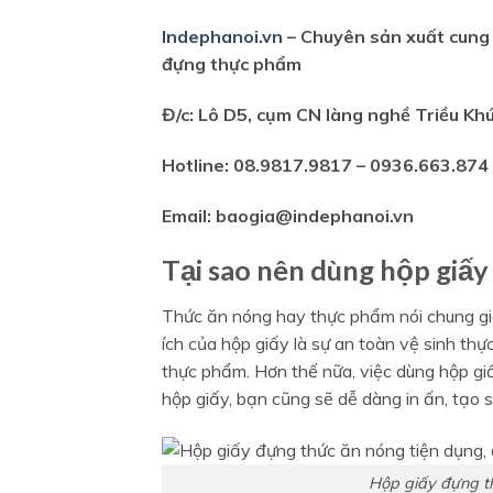
Indephanoi.vn
– Chuyên sản xuất cung 
đựng thực phẩm
Đ/c: Lô D5, cụm CN làng nghề Triều Kh
Hotline: 08.9817.9817 – 0936.663.874
Email: baogia@indephanoi.vn
Tại sao nên dùng hộp giấ
Thức ăn nóng hay thực phẩm nói chung gi
ích của hộp giấy là sự an toàn vệ sinh th
thực phẩm. Hơn thế nữa, việc dùng hộp giấ
hộp giấy, bạn cũng sẽ dễ dàng in ấn, tạo s
Hộp giấy đựng th