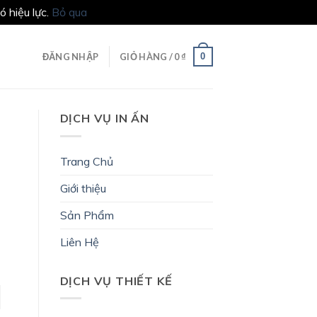
 hiệu lực.
Bỏ qua
0
ĐĂNG NHẬP
GIỎ HÀNG /
0
₫
DỊCH VỤ IN ẤN
Trang Chủ
Giới thiệu
Sản Phẩm
Liên Hệ
DỊCH VỤ THIẾT KẾ