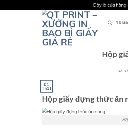
Đây là cửa hàng 
Chuyển
đến
TRAN
nội
dung
Hộp gi
ĐÃ Đ
01
Th11
Hộp giấy đựng thức ăn 
Hộ