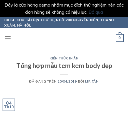
Đây là cửa hàng demo nhằm mục đích thử nghiệm nên các
đơn hàng sẽ không có hiệu lực.
Bỏ qua
Chuyển
BX 04, KHU TÁI ĐỊNH CƯ BL, NGÕ 280 NGUYỄN XIỂN, THANH
XUÂN, HÀ NỘI.
đến
nội
0
dung
KIẾN THỨC IN ẤN
Tổng hợp mẫu tem kem body đẹp
ĐÃ ĐĂNG TRÊN
10/04/2019
BỞI
MR TÂN
04
Th10