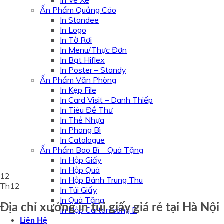
In Vé Xe
Ấn Phẩm Quảng Cáo
In Standee
In Logo
In Tờ Rơi
In Menu/Thực Đơn
In Bạt Hiflex
In Poster – Standy
Ấn Phẩm Văn Phòng
In Kẹp File
In Card Visit – Danh Thiếp
In Tiêu Đề Thư
In Thẻ Nhựa
In Phong Bì
In Catalogue
Ấn Phẩm Bao Bì _ Quà Tặng
In Hộp Giấy
In Hộp Quà
12
In Hộp Bánh Trung Thu
Th12
In Túi Giấy
In Quà Tặng
Địa chỉ xưởng in túi giấy giá rẻ tại Hà Nội
In Hộp Carton sóng E
Liên Hệ