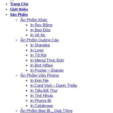
Trang Chủ
Giới thiệu
Sản Phẩm
Ấn Phẩm Khác
In Ruy Băng
In Bao Đũa
In Vé Xe
Ấn Phẩm Quảng Cáo
In Standee
In Logo
In Tờ Rơi
In Menu/Thực Đơn
In Bạt Hiflex
In Poster – Standy
Ấn Phẩm Văn Phòng
In Kẹp File
In Card Visit – Danh Thiếp
In Tiêu Đề Thư
In Thẻ Nhựa
In Phong Bì
In Catalogue
Ấn Phẩm Bao Bì _ Quà Tặng