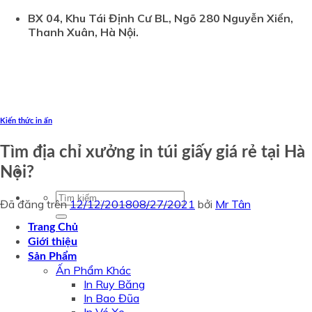
Chuyển
BX 04, Khu Tái Định Cư BL, Ngõ 280 Nguyễn Xiển,
đến
Thanh Xuân, Hà Nội.
nội
dung
Kiến thức in ấn
Tìm địa chỉ xưởng in túi giấy giá rẻ tại Hà
Nội?
Tìm
Đã đăng trên
12/12/2018
08/27/2021
bởi
Mr Tân
kiếm:
Trang Chủ
Giới thiệu
Sản Phẩm
Ấn Phẩm Khác
In Ruy Băng
In Bao Đũa