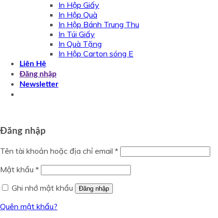
In Hộp Giấy
In Hộp Quà
In Hộp Bánh Trung Thu
In Túi Giấy
In Quà Tặng
In Hộp Carton sóng E
Liên Hệ
Đăng nhập
Newsletter
Đăng nhập
Tên tài khoản hoặc địa chỉ email
*
Mật khẩu
*
Ghi nhớ mật khẩu
Đăng nhập
Quên mật khẩu?