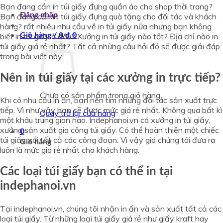
Bạn đang cần in túi giấy đựng quần áo cho shop thời trang?
Đăng nhập
Bạn đang cần in túi giấy đựng quà tặng cho đối tác và khách
hàng? rất nhiều nhu cầu về in túi giấy nữa nhưng bạn không
biết in túi giấy ở đâu? Xưởng in túi giấy nào tốt? Địa chỉ nào in
Giỏ hàng /
0
₫
0
túi giấy giá rẻ nhất? Tất cả những câu hỏi đó sẽ được giải đáp
trong bài viết này.
Nên in túi giấy tại các xưởng in trực tiếp?
Chưa có sản phẩm trong giỏ hàng.
Khi có nhu cầu in ấn, bạn nên tìm những đối tác sản xuất trực
tiếp. Vì như vậy bạn sẽ được mức giá rẻ nhất. Không qua bất kì
Quay trở lại cửa hàng
một khâu trung gian nào. Indephanoi.vn có xưởng in túi giấy,
xưởng sản xuất gia công túi giấy. Có thể hoàn thiện một chiếc
0
túi giấy với tất cả các công đoạn. Vì vậy giá chúng tôi đưa ra
Giỏ hàng
luôn là mức giá rẻ nhất cho khách hàng.
Các loại túi giấy bạn có thể in tại
indephanoi.vn
Tại indephanoi.vn, chúng tôi nhận in ấn và sản xuất tất cả các
loại túi giấy. Từ những loại túi giấy giá rẻ như giấy kraft hay