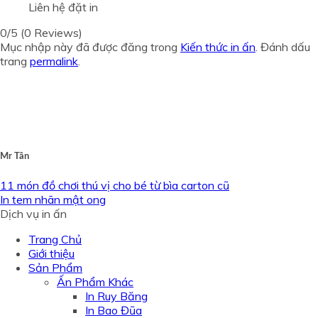
Liên hệ đặt in
0/5
(0 Reviews)
Mục nhập này đã được đăng trong
Kiến thức in ấn
. Đánh dấu
trang
permalink
.
Mr Tân
11 món đồ chơi thú vị cho bé từ bìa carton cũ
In tem nhãn mật ong
Dịch vụ in ấn
Trang Chủ
Giới thiệu
Sản Phẩm
Ấn Phẩm Khác
In Ruy Băng
In Bao Đũa