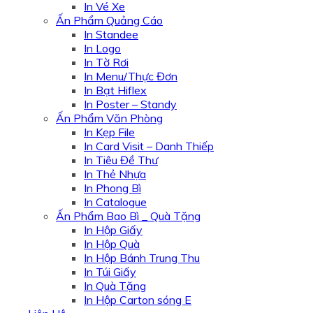
In Vé Xe
Ấn Phẩm Quảng Cáo
In Standee
In Logo
In Tờ Rơi
In Menu/Thực Đơn
In Bạt Hiflex
In Poster – Standy
Ấn Phẩm Văn Phòng
In Kẹp File
In Card Visit – Danh Thiếp
In Tiêu Đề Thư
In Thẻ Nhựa
In Phong Bì
In Catalogue
Ấn Phẩm Bao Bì _ Quà Tặng
In Hộp Giấy
In Hộp Quà
In Hộp Bánh Trung Thu
In Túi Giấy
In Quà Tặng
In Hộp Carton sóng E