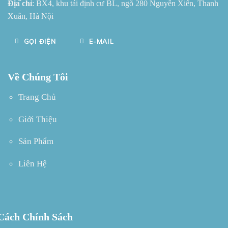
Địa chỉ
: BX4, khu tái định cư BL, ngõ 280 Nguyễn Xiển, Thanh
Xuân, Hà Nội
GỌI ĐIỆN
E-MAIL
Về Chúng Tôi
Trang Chủ
Giới Thiệu
Sản Phẩm
Liên Hệ
Cách Chính Sách