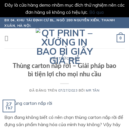
Đây là cửa hàng demo nhằm mục đích thử nghiệm nên các
đơn hàng sẽ không có hiệu lực.
Bỏ qua
Chuyển
BX 04, KHU TÁI ĐỊNH CƯ BL, NGÕ 280 NGUYỄN XIỂN, THANH
XUÂN, HÀ NỘI.
đến
nội
0
dung
KIẾN THỨC IN ẤN
Thùng carton nắp rời – Giải pháp bao
bì tiện lợi cho mọi nhu cầu
ĐÃ ĐĂNG TRÊN
07/27/2023
BỞI
MR TÂN
27
Th7
Bạn đang không biết có nên chọn thùng carton nắp rời để
đựng sản phẩm hàng hóa của mình hay không? Vậy hãy