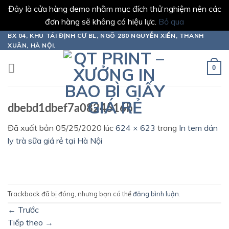
Đây là cửa hàng demo nhằm mục đích thử nghiệm nên các
đơn hàng sẽ không có hiệu lực.
Bỏ qua
Chuyển
BX 04, KHU TÁI ĐỊNH CƯ BL, NGÕ 280 NGUYỄN XIỂN, THANH
XUÂN, HÀ NỘI.
đến
nội
0
dung
dbebd1dbef7a0824516b
Đã xuất bản
05/25/2020
lúc
624 × 623
trong
In tem dán
ly trà sữa giá rẻ tại Hà Nội
Trackback đã bị đóng, nhưng bạn có thể
đăng bình luận
.
←
Trước
Tiếp theo
→