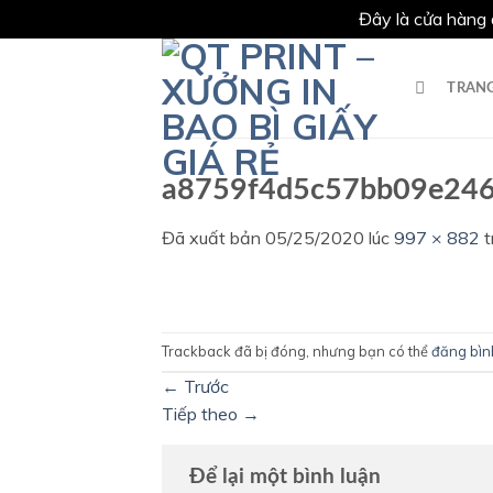
Đây là cửa hàng 
Chuyển
đến
TRAN
nội
dung
a8759f4d5c57bb09e24
Đã xuất bản
05/25/2020
lúc
997 × 882
t
Trackback đã bị đóng, nhưng bạn có thể
đăng bìn
←
Trước
Tiếp theo
→
Để lại một bình luận