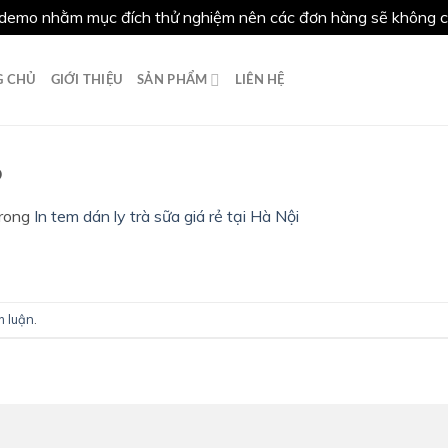
demo nhằm mục đích thử nghiệm nên các đơn hàng sẽ không có
G CHỦ
GIỚI THIỆU
SẢN PHẨM
LIÊN HỆ
6
rong
In tem dán ly trà sữa giá rẻ tại Hà Nội
h luận
.