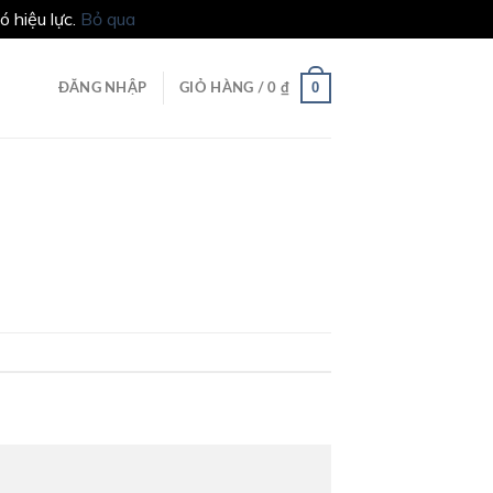
 hiệu lực.
Bỏ qua
0
ĐĂNG NHẬP
GIỎ HÀNG /
0
₫