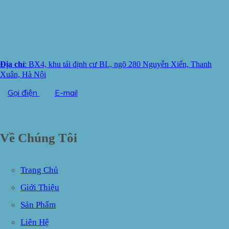
Địa chỉ
: BX4, khu tái định cư BL, ngõ 280 Nguyễn Xiển, Thanh
Xuân, Hà Nội
Gọi điện
E-mail
Về Chúng Tôi
Trang Chủ
Giới Thiệu
Sản Phẩm
Liên Hệ