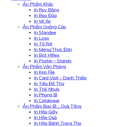
Ấn Phẩm Khác
In Ruy Băng
In Bao Đũa
In Vé Xe
Ấn Phẩm Quảng Cáo
In Standee
In Logo
In Tờ Rơi
In Menu/Thực Đơn
In Bạt Hiflex
In Poster – Standy
Ấn Phẩm Văn Phòng
In Kẹp File
In Card Visit – Danh Thiếp
In Tiêu Đề Thư
In Thẻ Nhựa
In Phong Bì
In Catalogue
Ấn Phẩm Bao Bì _ Quà Tặng
In Hộp Giấy
In Hộp Quà
In Hộp Bánh Trung Thu