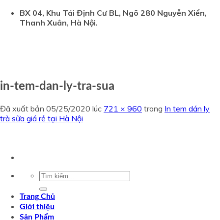
Chuyển
BX 04, Khu Tái Định Cư BL, Ngõ 280 Nguyễn Xiển,
đến
Thanh Xuân, Hà Nội.
nội
dung
in-tem-dan-ly-tra-sua
Đã xuất bản
05/25/2020
lúc
721 × 960
trong
In tem dán ly
trà sữa giá rẻ tại Hà Nội
Tìm
kiếm:
Trang Chủ
Giới thiệu
Sản Phẩm