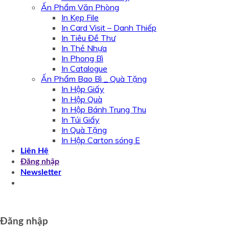
Ấn Phẩm Văn Phòng
In Kẹp File
In Card Visit – Danh Thiếp
In Tiêu Đề Thư
In Thẻ Nhựa
In Phong Bì
In Catalogue
Ấn Phẩm Bao Bì _ Quà Tặng
In Hộp Giấy
In Hộp Quà
In Hộp Bánh Trung Thu
In Túi Giấy
In Quà Tặng
In Hộp Carton sóng E
Liên Hệ
Đăng nhập
Newsletter
Đăng nhập