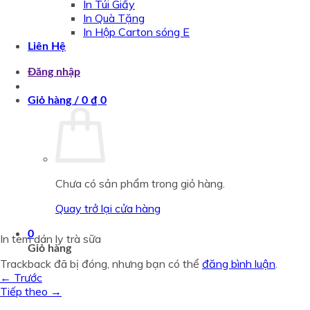
In Túi Giấy
In Quà Tặng
In Hộp Carton sóng E
Liên Hệ
Đăng nhập
Giỏ hàng /
0
₫
0
Chưa có sản phẩm trong giỏ hàng.
Quay trở lại cửa hàng
0
In tem dán ly trà sữa
Giỏ hàng
Trackback đã bị đóng, nhưng bạn có thể
đăng bình luận
.
←
Trước
Tiếp theo
→