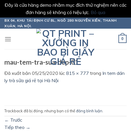
Đây là cửa hàng demo nhằm mục đích thử nghiệm nên các
đơn hàng sẽ không có hiệu lực.
Bỏ qua
Chuyển
BX 04, KHU TÁI ĐỊNH CƯ BL, NGÕ 280 NGUYỄN XIỂN, THANH
XUÂN, HÀ NỘI.
đến
nội
0
dung
mau-tem-tra-sua-dep-01
Đã xuất bản
05/25/2020
lúc
815 × 777
trong
In tem dán
ly trà sữa giá rẻ tại Hà Nội
Trackback đã bị đóng, nhưng bạn có thể
đăng bình luận
.
←
Trước
Tiếp theo
→