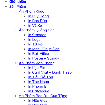
Giới thiệu
Sản Phẩm
Ấn Phẩm Khác
In Ruy Băng
In Bao Đũa
In Vé Xe
Ấn Phẩm Quảng Cáo
In Standee
In Logo
In Tờ Rơi
In Menu/Thực Đơn
In Bạt Hiflex
In Poster – Standy
Ấn Phẩm Văn Phòng
In Kẹp File
In Card Visit – Danh Thiếp
In Tiêu Đề Thư
In Thẻ Nhựa
In Phong Bì
In Catalogue
Ấn Phẩm Bao Bì _ Quà Tặng
In Hộp Giấy