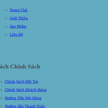
Trang Chủ
Giới Thiệu
Sản Phẩm
Liên Hệ
ách Chính Sách
Chính Sách Đổi Trả
Chính Sách Khách Hàng
Hướng Dẫn Đặt Hàng
Hướng dẫn Thanh Toán