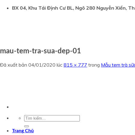
Chuyển
BX 04, Khu Tái Định Cư BL, Ngõ 280 Nguyễn Xiển, Th
đến
nội
dung
mau-tem-tra-sua-dep-01
Đã xuất bản
04/01/2020
lúc
815 × 777
trong
Mẫu tem trà sữ
Tìm
kiếm:
Trang Chủ