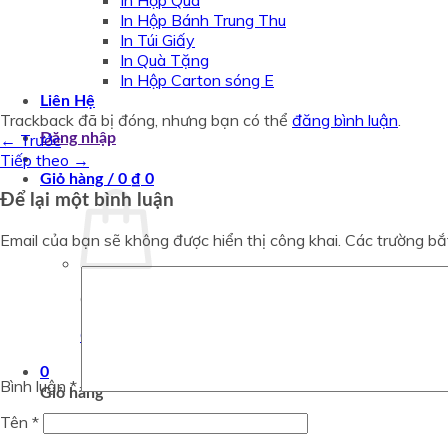
In Hộp Quà
In Hộp Bánh Trung Thu
In Túi Giấy
In Quà Tặng
In Hộp Carton sóng E
Liên Hệ
Trackback đã bị đóng, nhưng bạn có thể
đăng bình luận
.
←
Trước
Đăng nhập
Tiếp theo
→
Giỏ hàng /
0
₫
0
Để lại một bình luận
Email của bạn sẽ không được hiển thị công khai.
Các trường b
Chưa có sản phẩm trong giỏ hàng.
Quay trở lại cửa hàng
0
Bình luận
*
Giỏ hàng
Tên
*